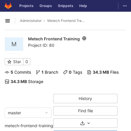
GitLab
Togg
Projects
Groups
Snippets
Help
Skip to content
Administrator
Metech Frontend Training
Open sidebar
Metech Frontend Training
M
Project ID: 80
Star
0
5
 Commits
1
 Branch
0
 Tags
34.3 MB
 Files
34.3 MB
 Storage
History
Find file
master
Select Archive Format
metech-frontend-training